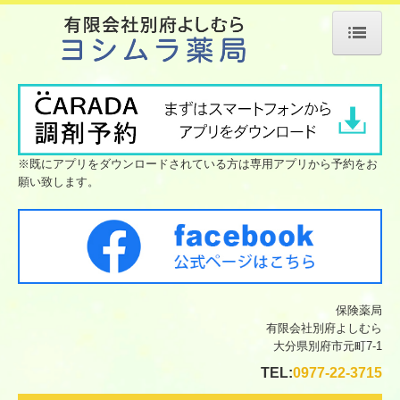
ホーム
当薬局について
会社案内
※既にアプリをダウンロードされている方は専用アプリから予約をお
願い致します。
店舗案内
サービス案内
処方箋の受付
ジェネリック薬について
保険薬局
有限会社別府よしむら
よくある質問
大分県別府市元町7-1
TEL:
0977-22-3715