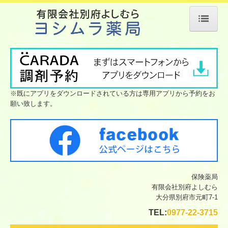
ホーム
当薬局について
会社案内
※既にアプリをダウンロードされている方は専用アプリから予約をお
願い致します。
店舗案内
サービス案内
処方箋の受付
ジェネリック薬について
保険薬局
有限会社別府よしむら
よくある質問
大分県別府市元町7-1
TEL:
0977-22-3715